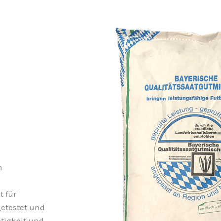
m
t für
getestet und
stigkeit und