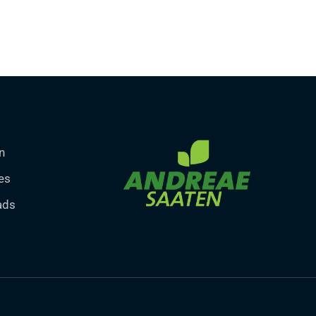
n
es
ads