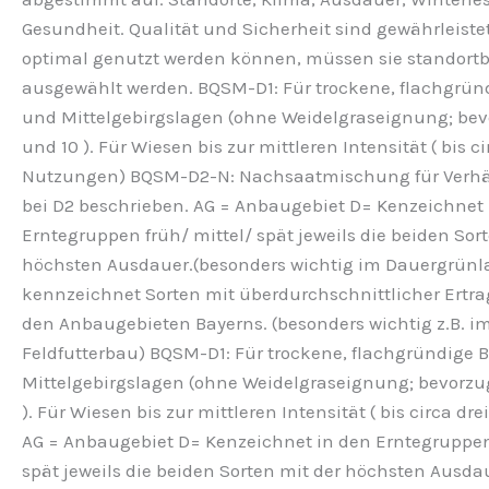
Gesundheit. Qualität und Sicherheit sind gewährleistet
optimal genutzt werden können, müssen sie standort
ausgewählt werden. BQSM-D1: Für trockene, flachgrün
und Mittelgebirgslagen (ohne Weidelgraseignung; bev
und 10 ). Für Wiesen bis zur mittleren Intensität ( bis ci
Nutzungen) BQSM-D2-N: Nachsaatmischung für Verhäl
bei D2 beschrieben. AG = Anbaugebiet D= Kenzeichnet 
Erntegruppen früh/ mittel/ spät jeweils die beiden Sor
höchsten Ausdauer.(besonders wichtig im Dauergrünl
kennzeichnet Sorten mit überdurchschnittlicher Ertra
den Anbaugebieten Bayerns. (besonders wichtig z.B. i
Feldfutterbau) BQSM-D1: Für trockene, flachgründige
Mittelgebirgslagen (ohne Weidelgraseignung; bevorzug
). Für Wiesen bis zur mittleren Intensität ( bis circa d
AG = Anbaugebiet D= Kenzeichnet in den Erntegruppen 
spät jeweils die beiden Sorten mit der höchsten Ausda