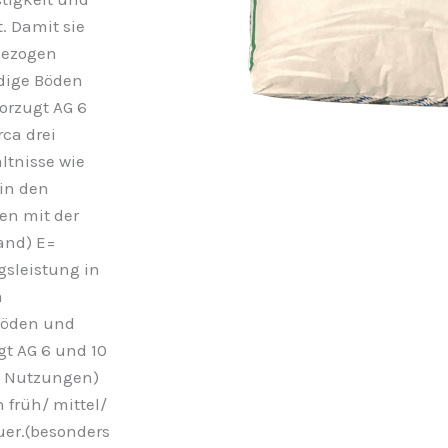
. Damit sie
bezogen
dige Böden
orzugt AG 6
rca drei
tnisse wie
in den
ten mit der
and) E=
gsleistung in
m
 Böden und
t AG 6 und 10
rei Nutzungen)
früh/ mittel/
uer.(besonders