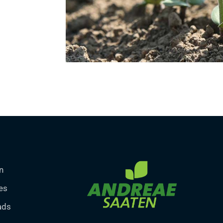
n
es
ads