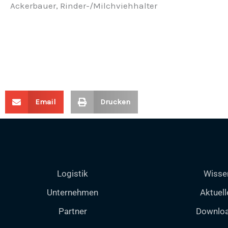
Ackerbauer, Rinder-/Milchviehhalter
Email
Drucken
Logistik
Wisse
Unternehmen
Aktuell
Partner
Downlo