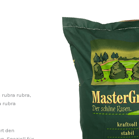
 rubra rubra,
 rubra
rt den
. Speziell für