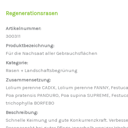
Regenerationsrasen
300311
Für die Nachsaat aller Gebrauchsflächen
Rasen + Landschaftsbegrünung
Lolium perenne CADIX, Lolium perenne FANNY, Festuca
Poa pratensis PANDURO, Poa supina SUPREME, Festuca
trichophylla BORFEBO
Schnelle Keimung und gute Konkurrenzkraft. Verbesse
Rasenaspekt bei guter Pflege innerhalb weniger Wochen