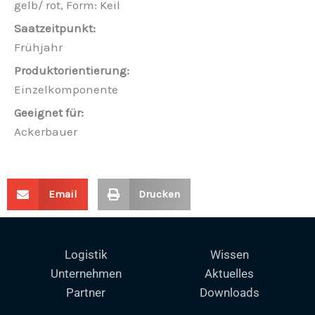
gelb/ rot, Form: Keil
Frühjahr
Einzelkomponente
Ackerbauer
Email
Drucken
Logistik
Wissen
Unternehmen
Aktuelles
Partner
Downloads